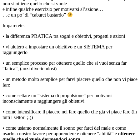
non si ottiene quello che si vuole…
e infine qualche esercizio per motivarsi al’azione…
…e un po’ di “cabaret bastardo”
Imparerete:
•
la differenza PRATICA tra sogni e obiettivi, progetti e azioni
•
vi aiuterò a impostare un obiettivo e un SISTEMA per
raggiungerlo
•
un semplice processo per ottenere quello che si vuoi senza far
“fatica”, (anzi divertendosi)
•
un metodo molto semplice per farvi piacere quello che non vi piace
fare
•
come settare un “sistema di propulsione” per motivarsi
inconsciamente a raggiungere gli obiettivi
•
come intensificare il piacere nel fare quello che già vi piace fare (in
tutti i settori ;-))
•
come usiamo normalmente il sonno per farci del male e come
usarlo a nostro favore per apprendere e ottenere “abilità” e
ottenere
quello che si vuole dormendoci sopra